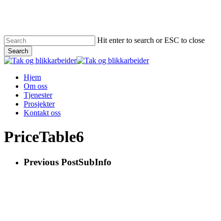
Skip
to
main
content
Hit enter to search or ESC to close
Search
Close
Search
Menu
Hjem
Om oss
Tjenester
Prosjekter
Kontakt oss
PriceTable6
Previous Post
SubInfo