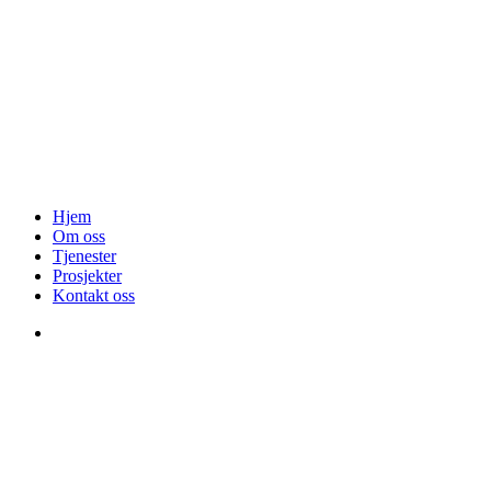
FACEBOOK
© 2026 Tak og blikkarbeider.
Design og utvikling av
RESPONSIV MEDIA
Close
Hjem
Menu
Om oss
Tjenester
Prosjekter
Kontakt oss
facebook