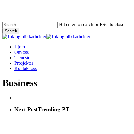
Skip
to
main
content
Hit enter to search or ESC to close
Search
Close
Search
Menu
Hjem
Om oss
Tjenester
Prosjekter
Kontakt oss
Business
Next Post
Trending PT